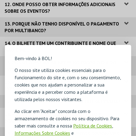
12. ONDE POSSO OBTER INFORMAÇÕES ADICIONAIS
SOBRE OS EVENTOS?
13. PORQUE NÃO TENHO DISPONÍVEL O PAGAMENTO
POR MULTIBANCO?
14. O BILHETE TEM UM CONTRIBUINTE E NOME QUE
NÃO O MEU.
Bem-vindo à BOL!
15. POSSO COMPRAR BILHETES NO PRÓPRIO DIA DO
EVENTO?
O nosso site utiliza cookies essenciais para o
funcionamento do site e, com o seu consentimento,
16. POSSO COMPRAR BILHETES PARA VÁRIOS
cookies que nos ajudam a personalizar a sua
EVENTOS?
experiência e a perceber como a plataforma é
utilizada pelos nossos visitantes.
17. POSSO DAR OS MEUS BILHETES A OUTRA PESSOA?
Ao clicar em "Aceitar" concorda com o
18. POSSO IMPRIMIR OS BILHETES A PRETO E
armazenamento de cookies no seu dispositivo. Para
BRANCO?
saber mais consulte a nossa
Política de Cookies
,
Informações Sobre Cookies
e
19. QUAIS OS MODOS DE PAGAMENTOS DISPONÍVEIS