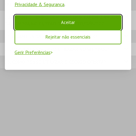
NO SITE BOL?
Privacidade & Segurança
.
20. QUANTO TEMPO DEMORA A DEBITAREM O VALOR
Aceitar
DA COMPRA NO CARTÃO DE CRÉDITO/DÉBITO?
21. QUANTOS BILHETES POSSO COMPRAR?
Rejeitar não essenciais
22. QUE BROWSER DEVO UTILIZAR NO SITE BOL?
Gerir Preferências
23. COMO POSSO UTILIZAR O CÓDIGO OFERTA?