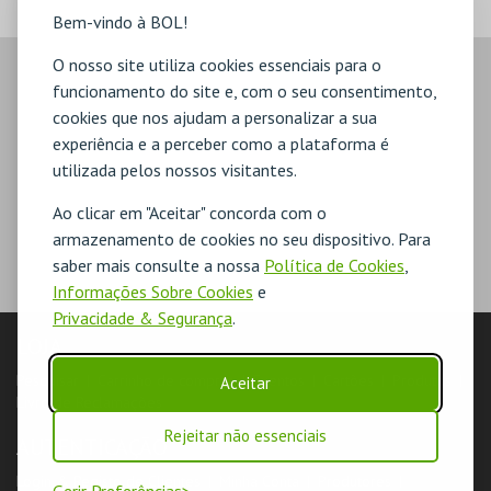
Bem-vindo à BOL!
O nosso site utiliza cookies essenciais para o
funcionamento do site e, com o seu consentimento,
cookies que nos ajudam a personalizar a sua
experiência e a perceber como a plataforma é
utilizada pelos nossos visitantes.
Ao clicar em "Aceitar" concorda com o
armazenamento de cookies no seu dispositivo. Para
saber mais consulte a nossa
Política de Cookies
,
Informações Sobre Cookies
e
Privacidade & Segurança
.
LOJA
Pesquisar
Carrinho de compras
Eventos
Cartões
Produtos
Aceitar
Livro de Reclamações
Rejeitar não essenciais
AUTENTICAÇÃO
Login & Registo de Clientes
Minha Conta
Produtores
Gerir Preferências