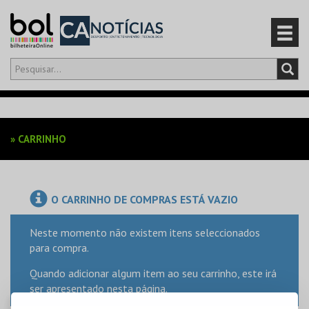
Olá,
iniciar sessão
PT
0
CARRINHO
»
CARRINHO
EVENTOS
CARTÕES
O CARRINHO DE COMPRAS ESTÁ VAZIO
PRODUTOS
Neste momento não existem itens seleccionados
para compra.
Quando adicionar algum item ao seu carrinho, este irá
ser apresentado nesta página.